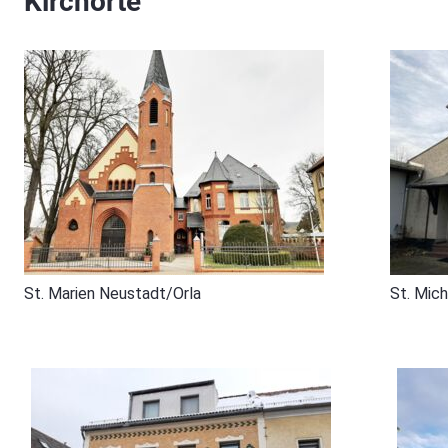
Kirchorte
St. Marien Neustadt/Orla
St. Mic