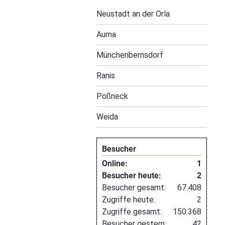
Navigation
Neustadt an der Orla
überspringen
Auma
Münchenbernsdorf
Ranis
Pößneck
Weida
Besucher
Online:
1
Besucher heute:
2
Besucher gesamt:
67.408
Zugriffe heute:
2
Zugriffe gesamt:
150.368
Besucher gestern:
42